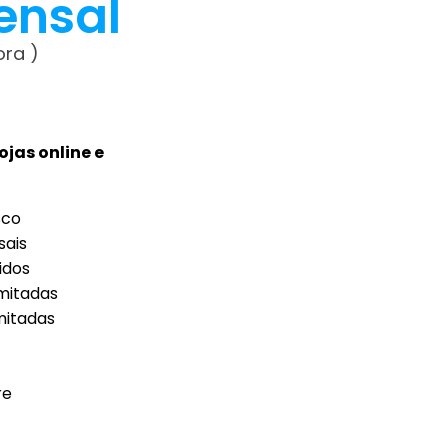
ensal
gora
)
jas online e
sco
sais
idos
imitadas
mitadas
re