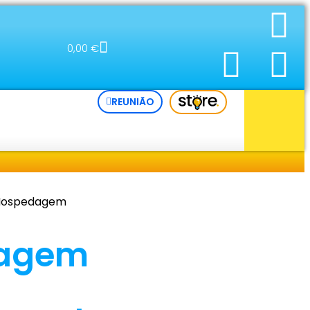
0,00
€
REUNIÃO
Hospedagem
agem