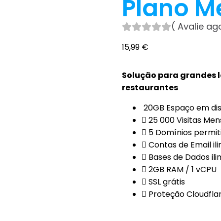
Plano M
(
Avalie a
15,99
€
Solução para grandes lo
restaurantes
20GB Espaço em di
25 000 Visitas Men
5 Domínios permit
Contas de Email il
Bases de Dados ili
2GB RAM / 1 vCPU
SSL grátis
Proteção Cloudfla